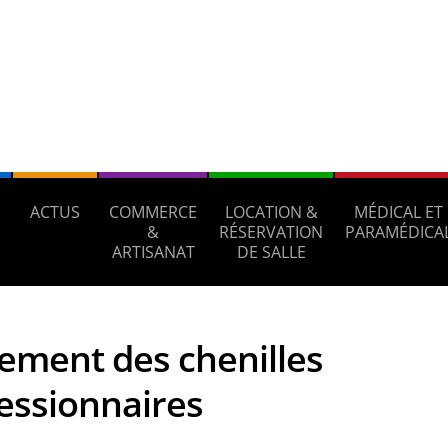
ACTUS
COMMERCE
LOCATION &
MÉDICAL ET
S
&
RÉSERVATION
PARAMÉDICA
ARTISANAT
DE SALLE
tement des chenilles
essionnaires