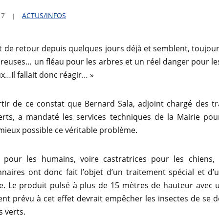
17
ACTUS/INFOS
nt de retour depuis quelques jours déjà et semblent, toujour
euses… un fléau pour les arbres et un réel danger pour l
x…Il fallait donc réagir… »
rtir de ce constat que Bernard Sala, adjoint chargé des t
erts, a mandaté les services techniques de la Mairie pou
 mieux possible ce véritable problème.
 pour les humains, voire castratrices pour les chiens, l
naires ont donc fait l’objet d’un traitement spécial et d’
re. Le produit pulsé à plus de 15 mètres de hauteur avec
nt prévu à cet effet devrait empêcher les insectes de se 
s verts.