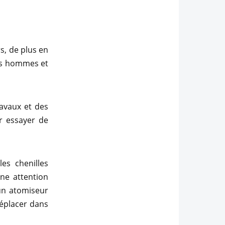
s, de plus en
es hommes et
ravaux et des
r essayer de
es chenilles
une attention
 un atomiseur
déplacer dans