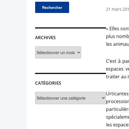
21 mars 20
« Elles so
plus nombr
ARCHIVES
les animau
Archives
C’est à pa
espaces v
traiter au
CATÉGORIES
Urticantes
Catégories
procession
particuliè
spécialeme
les espace