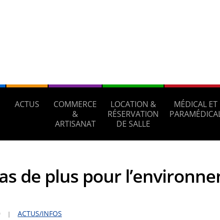
ACTUS
COMMERCE
LOCATION &
MÉDICAL ET
S
&
RÉSERVATION
PARAMÉDICA
ARTISANAT
DE SALLE
as de plus pour l’environn
0
ACTUS/INFOS