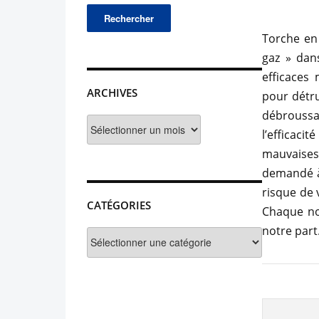
Torche en 
gaz » dan
efficaces
ARCHIVES
pour détru
débroussa
Archives
l’efficaci
mauvaises 
demandé à
risque de 
CATÉGORIES
Chaque no
notre part
Catégories