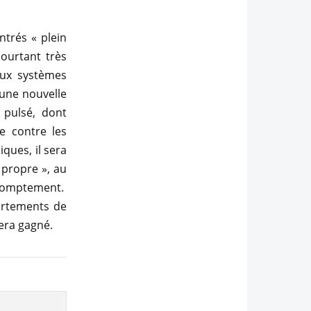
ntrés « plein
ourtant très
aux systèmes
 une nouvelle
 pulsé, dont
te contre les
ques, il sera
propre », au
promptement.
ortements de
sera gagné.