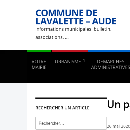
COMMUNE DE
LAVALETTE – AUDE
Informations municipales, bulletin,
associations, …
VOTRE
URBANISME
DEMARCHES
MAIRIE
ADMINISTRATIVE
Un p
RECHERCHER UN ARTICLE
Rechercher :
26 mai 202