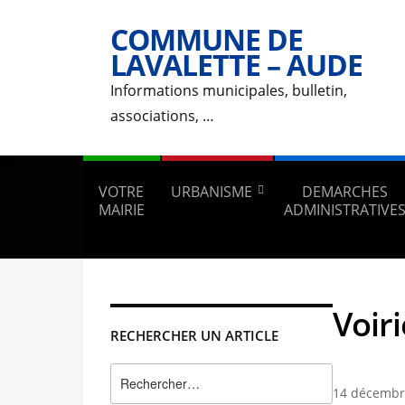
COMMUNE DE
LAVALETTE – AUDE
Informations municipales, bulletin,
associations, …
VOTRE
URBANISME
DEMARCHES
MAIRIE
ADMINISTRATIVE
Voir
RECHERCHER UN ARTICLE
Rechercher :
14 décembr