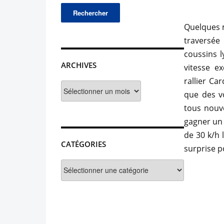
Quelques m
traversée 
coussins l
ARCHIVES
vitesse e
rallier Ca
Archives
que des vo
tous nouv
gagner un 
de 30 k/h
CATÉGORIES
surprise p
Catégories