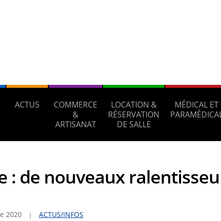
ACTUS
COMMERCE
LOCATION &
MÉDICAL ET
S
&
RÉSERVATION
PARAMÉDICA
ARTISANAT
DE SALLE
ie : de nouveaux ralentisseu
e 2020
ACTUS/INFOS