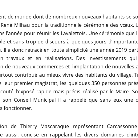
t de monde dont de nombreux nouveaux habitants se so
 René Milhau pour la traditionnelle cérémonie des vœux. 
s l’année pour réunir les Lavalettois. Une cérémonie que l
le et sans trop de discours à quelques jours d’important
s. Il a donc retracé en toute simplicité une année 2019 par
n travaux et en réalisations. Des investissements qu
tion de nouveaux commerces et l’implantation de nouvelles a
urtout contribué au mieux vivre des habitants du village. Tr
e leur premier magistrat, les quelques 350 personnes pré
écouté l’exposé rapide mais précis réalisé par le Maire. S
de son Conseil Municipal il a rappelé que sans eux un
s fonctionner.
ntion de Thierry Mascaraque représentant Carcassonne
le aussi, concise en rappelant les divers domaines d’int