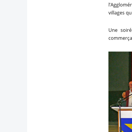
l’Agglomér
villages q
Une soiré
commerçant