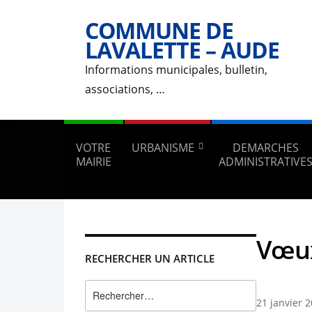
COMMUNE DE
LAVALETTE – AUDE
Informations municipales, bulletin,
associations, …
VOTRE
URBANISME
DEMARCHES
MAIRIE
ADMINISTRATIVE
Vœux
RECHERCHER UN ARTICLE
Rechercher :
21 janvier 