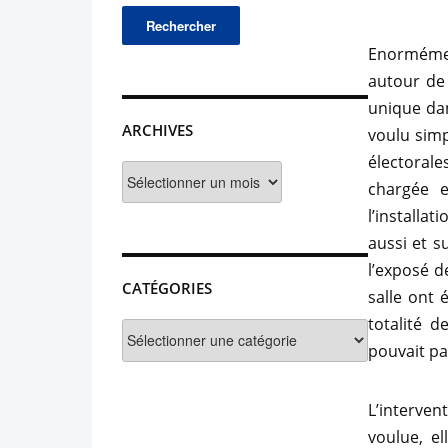
Enormémen
autour de
unique dan
ARCHIVES
voulu simp
électorale
Archives
chargée e
l’installa
aussi et s
l’exposé d
CATÉGORIES
salle ont 
totalité 
Catégories
pouvait pa
L’interve
voulue, el