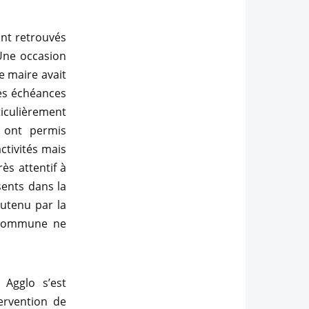
nt retrouvés
Une occasion
e maire avait
es échéances
ticulièrement
i ont permis
ctivités mais
ès attentif à
sents dans la
outenu par la
e commune ne
 Agglo s’est
ervention de