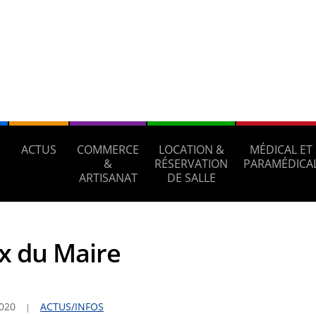
ACTUS
COMMERCE
LOCATION &
MÉDICAL ET
S
&
RÉSERVATION
PARAMÉDICA
ARTISANAT
DE SALLE
 du Maire
2020
ACTUS/INFOS