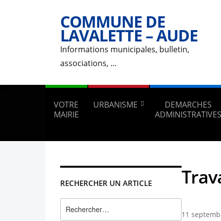
COMMUNE DE
LAVALETTE – AUDE
Informations municipales, bulletin,
associations, …
VOTRE
URBANISME
DEMARCHES
MAIRIE
ADMINISTRATIVE
Trav
RECHERCHER UN ARTICLE
Rechercher :
11 septemb