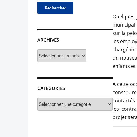
Quelques j
municipal e
sur la pel
ARCHIVES
les employ
chargé de 
Archives
un nouveau
enfants et
A cette oc
CATÉGORIES
construir
contactés
Catégories
les contra
projet ser