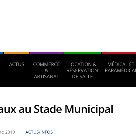
ACTUS
COMMERCE
LOCATION &
MÉDICAL ET
S
&
RÉSERVATION
PARAMÉDICA
ARTISANAT
DE SALLE
aux au Stade Municipal
re 2019
ACTUS/INFOS