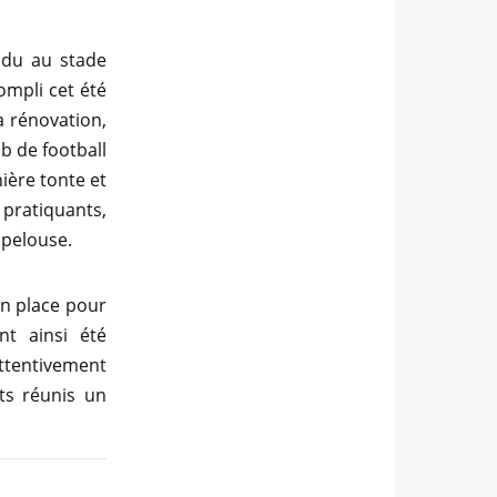
ndu au stade
compli cet été
a rénovation,
b de football
nière tonte et
 pratiquants,
 pelouse.
en place pour
nt ainsi été
ttentivement
ts réunis un