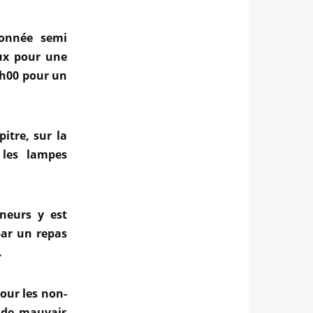
donnée semi
ux pour une
3h00 pour un
itre, sur la
 les lampes
neurs y est
par un repas
.
pour les non-
s de mauvais