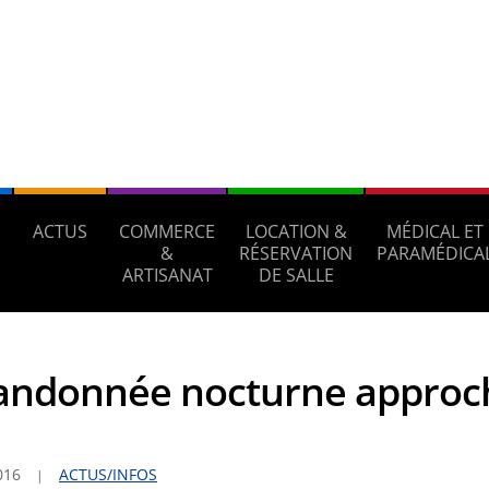
ACTUS
COMMERCE
LOCATION &
MÉDICAL ET
S
&
RÉSERVATION
PARAMÉDICA
ARTISANAT
DE SALLE
andonnée nocturne approc
016
ACTUS/INFOS