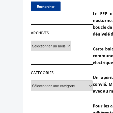
Le FEP o
nocturne.
boucle de
ARCHIVES
dénivelé 
Archives
Cette bal
commune 
électrique
CATÉGORIES
Un apérit
Catégories
convié. M
avec au me
Pour les a
adhérents