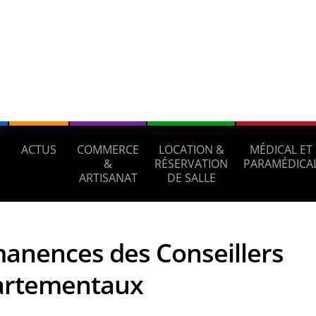
ACTUS
COMMERCE
LOCATION &
MÉDICAL ET
S
&
RÉSERVATION
PARAMÉDICA
ARTISANAT
DE SALLE
anences des Conseillers
artementaux