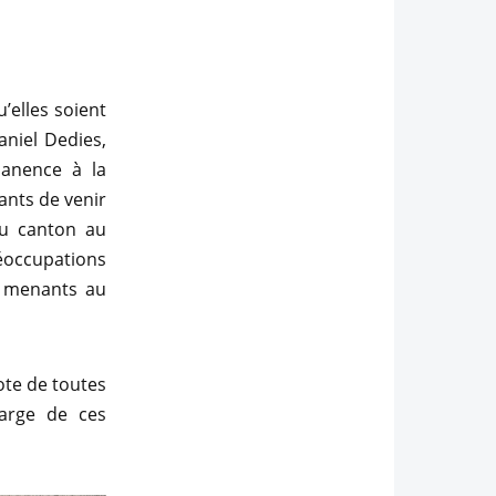
’elles soient
niel Dedies,
manence à la
ants de venir
du canton au
éoccupations
es menants au
.
note de toutes
arge de ces