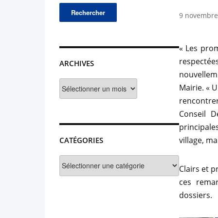
9 novembre
« Les prom
respectées
ARCHIVES
nouvellem
Archives
Mairie. « 
rencontre
Conseil D
principale
village, m
CATÉGORIES
Catégories
Clairs et 
ces rema
dossiers.