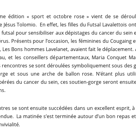
me édition « sport et octobre rose » vient de se déroule
e Jésus Tolomio. En effet, les filles du Futsal Lavalettois o
 futsal pour sensibiliser aux dépistages du cancer du sein e
térus. Présents pour l’occasion, les féminines du Cougaing 
, Les Bons hommes Lavelanet, avaient fait le déplacement. A
au, et les conseillers départementaux, Maria Conquet Mar
s rencontres se sont déroulées symboliquement sous des g
rge et sous une arche de ballon rose. N’étant plus utili
rées du cancer du sein, ces soutien-gorge seront ensuite
ns.
tres se sont ensuite succédées dans un excellent esprit, à 
ndue. La matinée s’est terminée autour d’un bon repas et
vivialité.