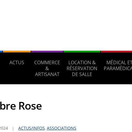
ACTUS
COMMERCE
LOCATION &
MÉDICAL E
&
RÉSERVATION
PARAMÉDIC
ARTISANAT
DE SALLE
bre Rose
2024
ACTUS/INFOS
,
ASSOCIATIONS