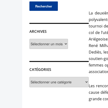
La deuxiè
polyvalent
tournoi de
ARCHIVES
col de l’u
Ariégeoise
Archives
René Milh
Dediès, le
soutien-go
femmes opé
CATÉGORIES
associatio
Catégories
Les rencon
cause défe
grande con