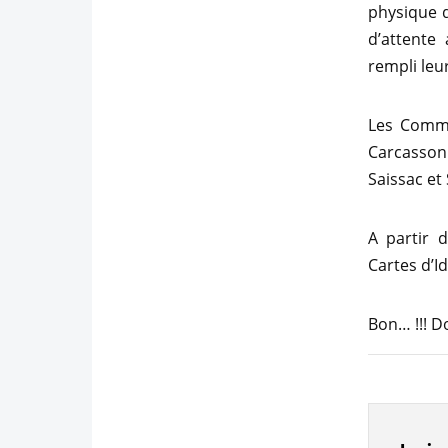
physique 
d’attente
rempli le
Les Commu
Carcasson
Saissac et
A partir 
Cartes d’I
Bon… !!! Do