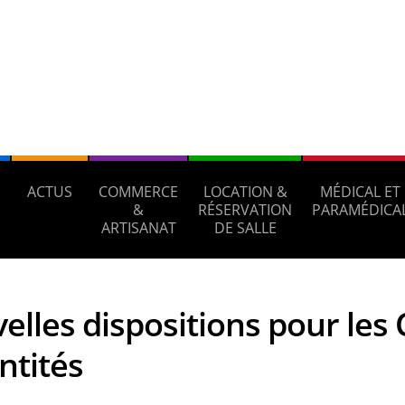
ACTUS
COMMERCE
LOCATION &
MÉDICAL ET
S
&
RÉSERVATION
PARAMÉDICA
ARTISANAT
DE SALLE
elles dispositions pour les 
ntités