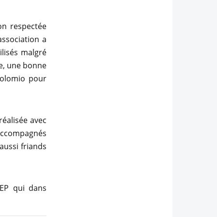
on respectée
ssociation a
ilisés malgré
le, une bonne
Tolomio pour
réalisée avec
e accompagnés
aussi friands
FEP qui dans