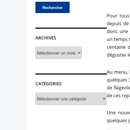
Pour tous
depuis de
donc une n
ARCHIVES
un temps t
centaine d
Archives
déguster l
Au menu, l
quelques 3
CATÉGORIES
de flageol
de ces rep
Catégories
Une nouve
quelques j