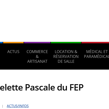
ACTUS
COMMERCE
LOCATION &
MÉDICAL ET
S
&
RÉSERVATION
PARAMÉDICA
ARTISANAT
DE SALLE
elette Pascale du FEP
ACTUS/INFOS