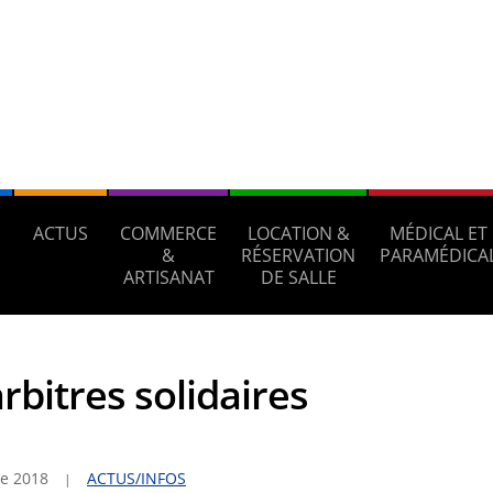
ACTUS
COMMERCE
LOCATION &
MÉDICAL ET
S
&
RÉSERVATION
PARAMÉDICA
ARTISANAT
DE SALLE
rbitres solidaires
e 2018
ACTUS/INFOS