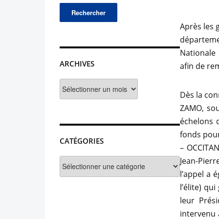
Après les 
départeme
Nationale 
ARCHIVES
afin de re
Archives
Dès la con
ZAMO, sout
échelons d
fonds pour
CATÉGORIES
– OCCITAN
Jean-Pier
Catégories
l’appel a 
l’élite) q
leur Prés
intervenu 