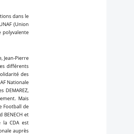
tions dans le
’UNAF (Union
e polyvalente
, Jean-Pierre
s différents
olidarité des
NAF Nationale
ues DEMAREZ,
lement. Mais
e Football de
vid BENECH et
e la CDA est
ionale auprès