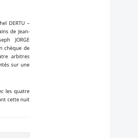
chel DERTU –
ins de Jean-
oseph JORGE
un chèque de
tre arbitres
ités sur une
ec les quatre
nt cette nuit