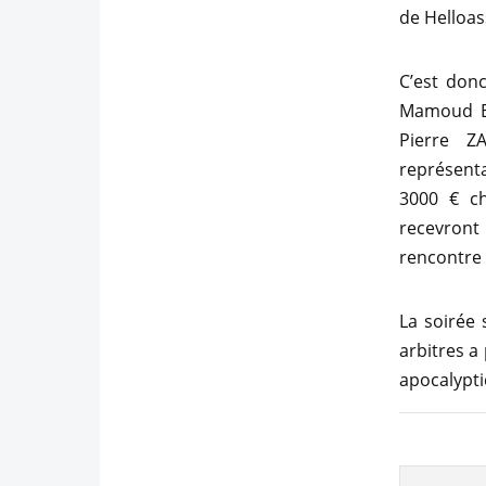
de Helloas
C’est don
Mamoud EL
Pierre Z
représent
3000 € ch
recevront
rencontre 
La soirée 
arbitres a
apocalypti