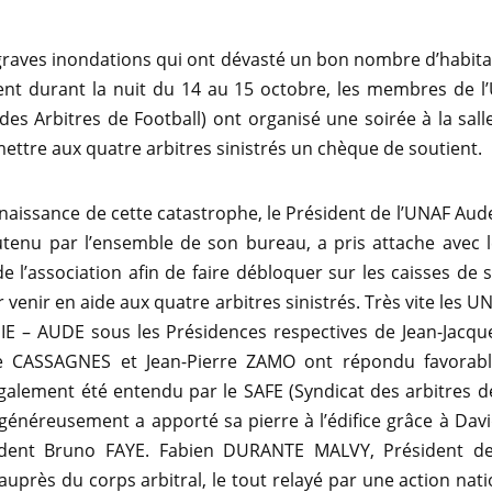
graves inondations qui ont dévasté un bon nombre d’habita
nt durant la nuit du 14 au 15 octobre, les membres de l
des Arbitres de Football) ont organisé une soirée à la sall
mettre aux quatre arbitres sinistrés un chèque de soutient.
naissance de cette catastrophe, le Président de l’UNAF Aude
enu par l’ensemble de son bureau, a pris attache avec le
e l’association afin de faire débloquer sur les caisses de s
 venir en aide aux quatre arbitres sinistrés. Très vite les U
IE – AUDE sous les Présidences respectives de Jean-Jacq
re CASSAGNES et Jean-Pierre ZAMO ont répondu favorab
également été entendu par le SAFE (Syndicat des arbitres d
ui généreusement a apporté sa pierre à l’édifice grâce à Da
ident Bruno FAYE. Fabien DURANTE MALVY, Président d
auprès du corps arbitral, le tout relayé par une action nat