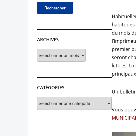
Habituelle
habitudes 
du mois de
ARCHIVES
l’imprimeu
premier bu
Archives
seront cha
lettres. U
principaux
CATÉGORIES
Un bulleti
Catégories
Vous pouve
MUNICIPAL 