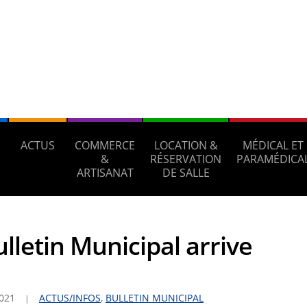
ACTUS
COMMERCE
LOCATION &
MÉDICAL ET
S
&
RÉSERVATION
PARAMÉDICA
ARTISANAT
DE SALLE
lletin Municipal arrive
2021
ACTUS/INFOS
,
BULLETIN MUNICIPAL