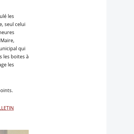
ulé les
, seul celui
 heures
 Maire,
unicipal qui
 les boites à
age les
oints.
LLETIN