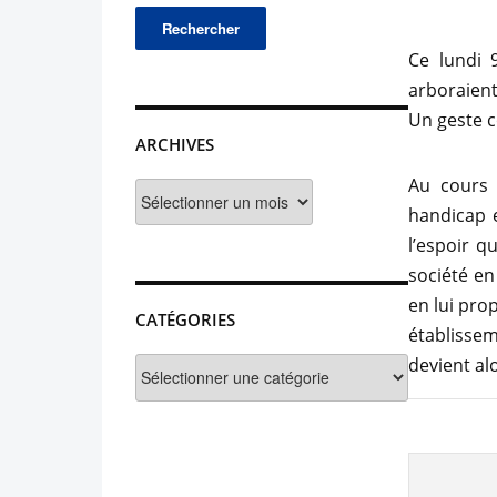
Ce lundi 9
arboraient
Un geste c
ARCHIVES
Au cours 
Archives
handicap 
l’espoir q
société en
en lui pro
CATÉGORIES
établissem
devient al
Catégories