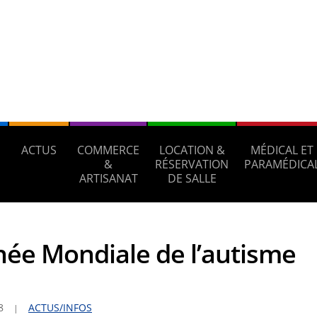
ACTUS
COMMERCE
LOCATION &
MÉDICAL ET
S
&
RÉSERVATION
PARAMÉDICA
ARTISANAT
DE SALLE
née Mondiale de l’autisme
8
ACTUS/INFOS