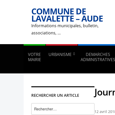
COMMUNE DE
LAVALETTE – AUDE
Informations municipales, bulletin,
associations, …
VOTRE
URBANISME
DEMARCHES
MAIRIE
ADMINISTRATIVE
Jour
RECHERCHER UN ARTICLE
Rechercher :
12 avril 201