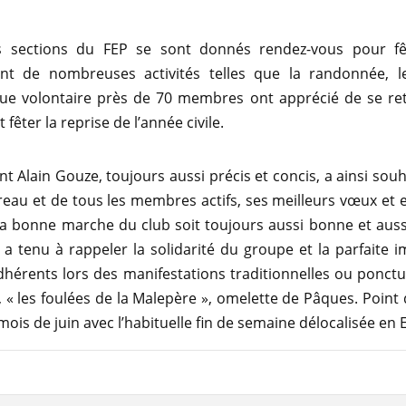
s sections du FEP se sont donnés rendez-vous pour fêt
t de nombreuses activités telles que la randonnée, l
ue volontaire près de 70 membres ont apprécié de se re
fêter la reprise de l’année civile.
nt Alain Gouze, toujours aussi précis et concis, a ainsi sou
eau et de tous les membres actifs, ses meilleurs vœux et 
t la bonne marche du club soit toujours aussi bonne et au
l a tenu à rappeler la solidarité du groupe et la parfaite i
dhérents lors des manifestations traditionnelles ou ponctue
 « les foulées de la Malepère », omelette de Pâques. Point 
mois de juin avec l’habituelle fin de semaine délocalisée en