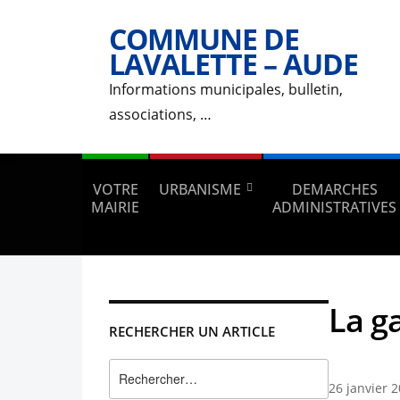
COMMUNE DE
LAVALETTE – AUDE
Informations municipales, bulletin,
associations, …
VOTRE
URBANISME
DEMARCHES
MAIRIE
ADMINISTRATIVES
La g
RECHERCHER UN ARTICLE
Rechercher :
26 janvier 