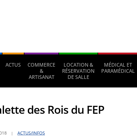
ACTUS
COMMERCE
LOCATION &
MÉDICAL ET
&
RÉSERVATION
PARAMÉDICAL
ARTISANAT
DE SALLE
alette des Rois du FEP
2018
ACTUS/INFOS