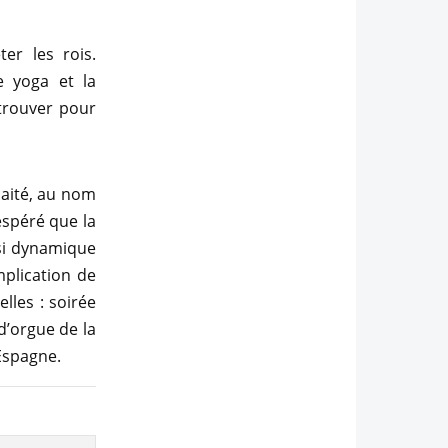
er les rois.
e yoga et la
trouver pour
haité, au nom
espéré que la
ssi dynamique
mplication de
lles : soirée
d’orgue de la
 Espagne.