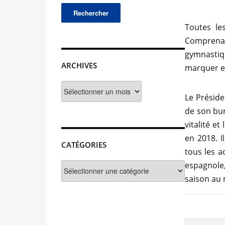
Toutes le
Comprenan
gymnastiq
ARCHIVES
marquer et 
Archives
Le Préside
de son bur
vitalité e
en 2018. I
CATÉGORIES
tous les a
espagnole,
Catégories
saison au 