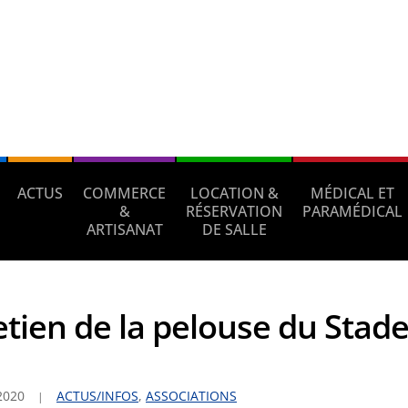
ACTUS
COMMERCE
LOCATION &
MÉDICAL ET
&
RÉSERVATION
PARAMÉDICAL
ARTISANAT
DE SALLE
etien de la pelouse du Stad
2020
ACTUS/INFOS
,
ASSOCIATIONS