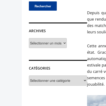
Depuis qu
que rendu
des matchs
ARCHIVES
leurs soul
Archives
Cette ann
état. Gra
automatiqu
estivale p
CATÉGORIES
du carré v
semences 
Catégories
jouabilité.