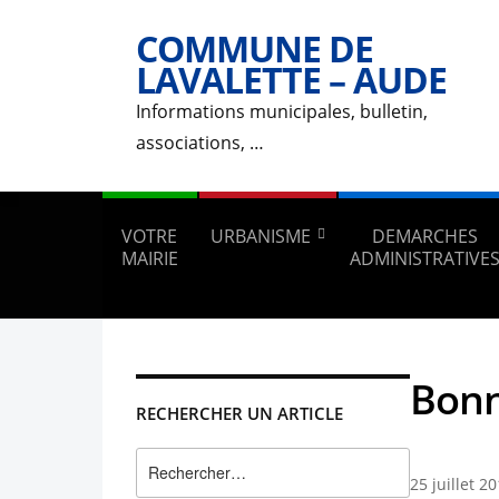
COMMUNE DE
LAVALETTE – AUDE
Informations municipales, bulletin,
associations, …
VOTRE
URBANISME
DEMARCHES
MAIRIE
ADMINISTRATIVE
Bonn
RECHERCHER UN ARTICLE
Rechercher :
25 juillet 2