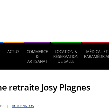
ACTUS
COMMERCE
LOCATION &
MÉDICAL ET
S
&
RÉSERVATION
PARAMÉDICA
ARTISANAT
DE SALLE
e retraite Josy Plagnes
019
ACTUS/INFOS