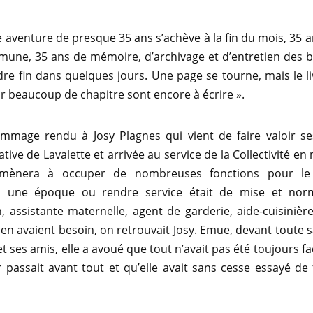
e aventure de presque 35 ans s’achève à la fin du mois, 35 a
une, 35 ans de mémoire, d’archivage et d’entretien des b
re fin dans quelques jours. Une page se tourne, mais le li
r beaucoup de chapitre sont encore à écrire ».
mmage rendu à Josy Plagnes qui vient de faire valoir ses
ative de Lavalette et arrivée au service de la Collectivité e
’amènera à occuper de nombreuses fonctions pour le
 une époque ou rendre service était de mise et nor
n, assistante maternelle, agent de garderie, aide-cuisinièr
 en avaient besoin, on retrouvait Josy. Emue, devant toute sa
et ses amis, elle a avoué que tout n’avait pas été toujours f
 passait avant tout et qu’elle avait sans cesse essayé de 