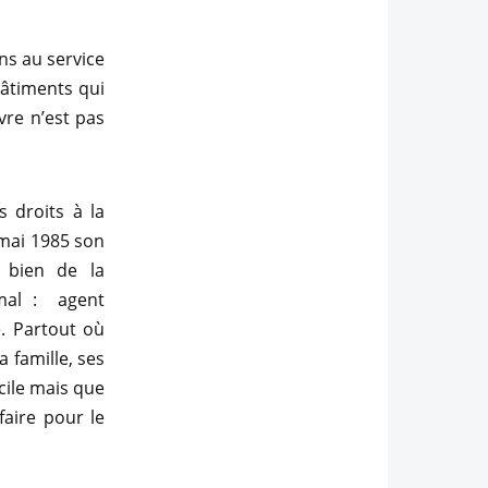
ns au service
âtiments qui
vre n’est pas
 droits à la
n mai 1985 son
 bien de la
mal : agent
e. Partout où
 famille, ses
acile mais que
faire pour le