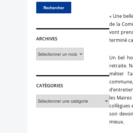
« Une bell
de la Comm
vont prend
ARCHIVES
terminé ca
Archives
Un bel ho
retraite. N
métier l
commune,
CATÉGORIES
d’entretie
les Maires
Catégories
collègues 
son devoir
mieux.