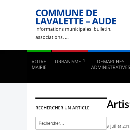
COMMUNE DE
LAVALETTE – AUDE
Informations municipales, bulletin,
associations, …
VOTRE
URBANISME
DEMARCHES
MAIRIE
ADMINISTRATIVE
Artis
RECHERCHER UN ARTICLE
Rechercher :
9 juillet 201