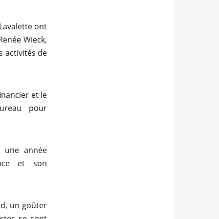
 Lavalette ont
 Renée Wieck,
 activités de
nancier et le
ureau pour
r une année
nce et son
ud, un goûter
istes se sont