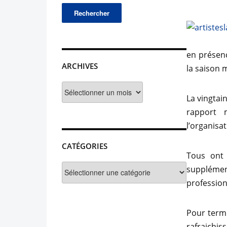
en présenc
ARCHIVES
la saison m
Archives
La vingtai
rapport 
l’organisat
CATÉGORIES
Tous ont 
Catégories
suppléme
profession
Pour termi
rafraichis